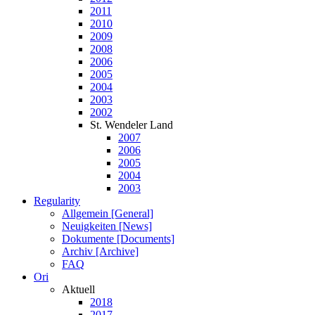
2011
2010
2009
2008
2006
2005
2004
2003
2002
St. Wendeler Land
2007
2006
2005
2004
2003
Regularity
Allgemein [General]
Neuigkeiten [News]
Dokumente [Documents]
Archiv [Archive]
FAQ
Ori
Aktuell
2018
2017