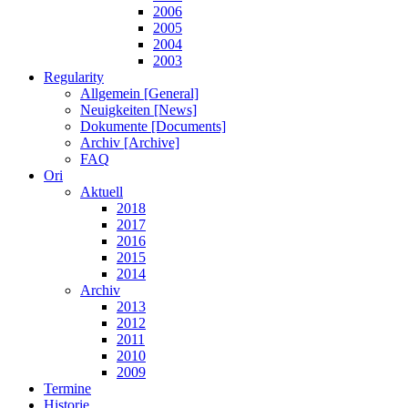
2006
2005
2004
2003
Regularity
Allgemein [General]
Neuigkeiten [News]
Dokumente [Documents]
Archiv [Archive]
FAQ
Ori
Aktuell
2018
2017
2016
2015
2014
Archiv
2013
2012
2011
2010
2009
Termine
Historie