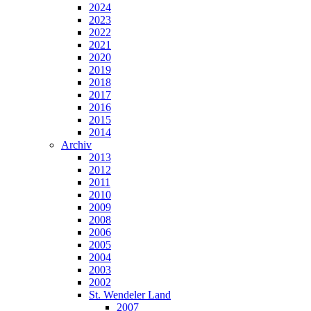
2024
2023
2022
2021
2020
2019
2018
2017
2016
2015
2014
Archiv
2013
2012
2011
2010
2009
2008
2006
2005
2004
2003
2002
St. Wendeler Land
2007